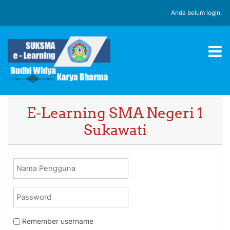
Loncat ke konten utama
Anda belum login.
E-Learning SMA Negeri 1
Sukawati
Nama Pengguna
Password
Remember username